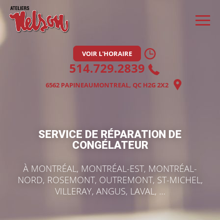
VOIR L'HORAIRE
514.729.2839
6562 PAPINEAU
MONTREAL, QC H2G 2X2
SERVICE DE RÉPARATION DE
CONGÉLATEUR
À MONTRÉAL, MONTRÉAL-EST, MONTRÉAL-
NORD, ROSEMONT, OUTREMONT, ST-MICHEL,
VILLERAY, ANGUS, LAVAL, …