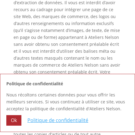
d’extraction de données. Il vous est interdit d’avoir
recours au cadrage pour intégrer une page de ce
site Web, des marques de commerce, des logos ou
d’autres renseignements ou information exclusifs
(qu’il s’agisse notamment d’images, de texte, de mise
en page ou de forme) appartenant à Ateliers Nelson
sans avoir obtenu son consentement préalable écrit
et il vous est interdit d’utiliser des balises méta ou
d’autres textes masqués contenant le nom ou les
marques de commerce de Ateliers Nelson sans avoir
obtenu son consentement préalable écrit. Votre
défaut de respecter les modalités d’utilisation
Politique de confidentialité
énoncées dans ce site Web et d’en faire une
utilisation non autorisée, y compris de faire une
Nous récoltons certaines données pour vous offrir les
utilisation non autorisée de tout matériel qui y est
meilleurs services. Si vous continuez à utiliser ce site, vous
contenu ou rattaché, entraînera automatiquement la
acceptez la politique de confidentialité d'Ateliers Nelson.
révocation du droit d’utilisation et de tout autre droit
Ok
Politique de confidentialité
afférent qui vous ont été accordés, et ce, sans
préavis, et vous devrez immédiatement détruire
toutes les copies d’articles ou de tout autre