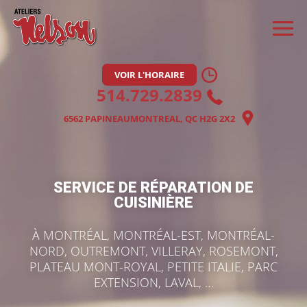
VOIR L'HORAIRE
514.729.2839
6562 PAPINEAU
MONTREAL, QC H2G 2X2
SERVICE DE RÉPARATION DE
CUISINIÈRE
À MONTRÉAL, MONTRÉAL-EST, MONTRÉAL-
NORD, OUTREMONT, VILLERAY, ROSEMONT,
PLATEAU MONT-ROYAL, PETITE ITALIE, PARC
EXTENSION, LAVAL, …